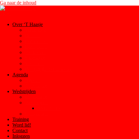
Ga naar de inhoud
Menu
Over ‘T Haasje
Vereniging
Bestuur
Commissies
Contributie
Werkacties
Sponsoren
Vacatures
Belangrijke documenten
Agenda
Agenda
Activiteiten
Wedstrijden
Campusrun
Wedstrijden
NSK Teams
Clubrecords
Training
Word lid!
Contact
Inloggen